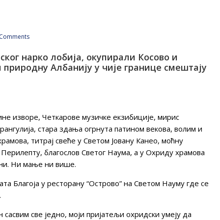
Comments
нског нарко лобија, окупирали Косово и
и природну Албанију у чије границе смештају
не изворе, Четкарове музичке екзибиције, мирис
рангулија, стара здања огрнута патином векова, волим и
рамова, титрај свеће у Светом Јовану Канео, моћну
ерилепту, благослов Светог Наума, а у Охриду храмова
ини. Ни мање ни више.
ата Благоја у ресторану “Острово” на Светом Науму где се
.
 сасвим све једно, моји пријатељи охридски умеју да