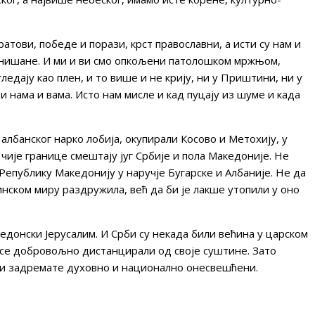
атови, победе и порази, крст православни, а исти су нам и
т нишане. И ми и ви смо опкољени патолошком мржњом,
ледају као плен, и то више и не крију, ни у Приштини, ни у
и нама и вама. Исто нам мисле и кад пуцају из шуме и када
г албанског нарко лобија, окупирали Косово и Метохију, у
чије границе смештају југ Србије и пола Македоније. Не
 Републику Македонију у наручје Бугарске и Албаније. Не да
ринском миру раздружила, већ да би је лакше утопили у оно
едонски Јерусалим. И Срби су некада били већина у царском
 се добровољно дистанцирали од своје суштине. Зато
ми задремате духовно и национално онесвешћени.