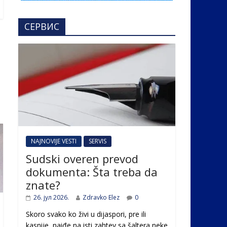
СЕРВИС
NAJNOVIJE VESTI
SERVIS
Sudski overen prevod
dokumenta: Šta treba da
znate?
26. јул 2026.
Zdravko Elez
0
Skoro svako ko živi u dijaspori, pre ili
kasnije, naiđe na isti zahtev sa šaltera neke