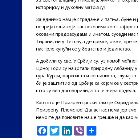
историјску и духовну матрицу!
Заједничко нам је страдање и патња, буне и р
непријатељи који нас вековима кроз тај крс
оковани предрасудама и инатом, суседи нас г
Тирани, ни у Тетову, где преже, реже, прете 
нас грле кунући се у братство и јединство.
А добили су све. У Србији су, уз помоћ моћно
Црној Гори су нацртали природну Албанију у 
гура Курти, марксиста и лењиниста, случајно
би је заштитио од Србије са којом се у сест
што су већ договорили, а то је њена подела.
Као што је Призрен српски тако је Охрид мак
Призрену. Племство! Данас нас нема јер смо
немојте да поновите наше грешке и да као 
F
T
Li
Vi
S