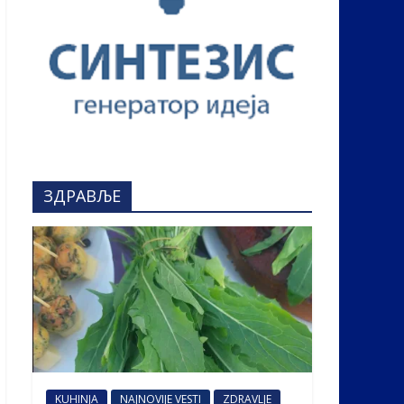
ЗДРАВЉЕ
KUHINJA
NAJNOVIJE VESTI
ZDRAVLJE