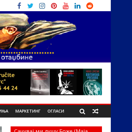
ИЊА
МАРКЕТИНГ
ОГЛАСИ
Сачувај ми душу Боже (Маја