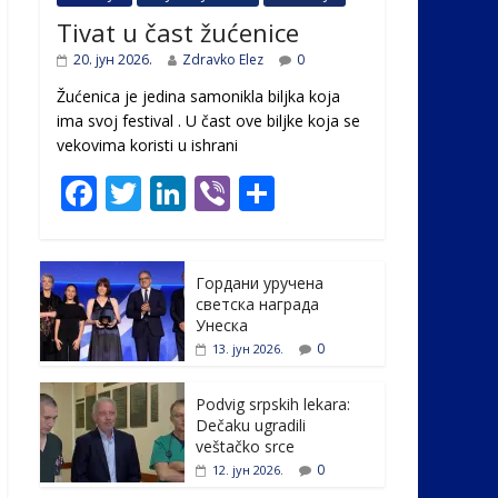
Tivat u čast žućenice
20. јун 2026.
Zdravko Elez
0
Žućenica je jedina samonikla biljka koja
ima svoj festival . U čast ovе biljke koja se
vekovima koristi u ishrani
F
T
Li
Vi
S
ac
w
n
b
h
e
itt
k
er
ar
Гордани уручена
b
er
e
e
светска награда
o
dI
Унеска
0
13. јун 2026.
o
n
k
Podvig srpskih lekara:
Dečaku ugradili
veštačko srce
0
12. јун 2026.