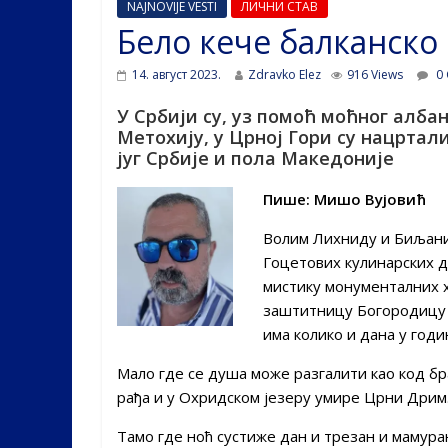
NAJNOVIJE VESTI
ЛИЧНИ СТАВ
Бело кече балканско
14. август 2023.
Zdravko Elez
916 Views
0 
У Србији су, уз помоћ моћног алба
Метохију, у Црној Гори су нацртал
југ Србије и пола Македоније
Пише: Мишо Вујовић
Волим Лихниду и Биљани
Гоцетових кулинарских д
мистику монументалних х
заштитницу Богородицу П
има колико и дана у год
Мало где се душа може разгалити као код бр
рађа и у Охридском језеру умире Црни Дрим
Тамо где ноћ сустиже дан и трезан и мамуран