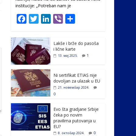
institucije: „Potreban nam je
F
T
Li
Vi
S
ac
w
n
b
h
e
itt
k
er
ar
Lakše i brže do pasoša
b
er
e
e
i lične karte
o
dI
1
13. мај 2025.
o
n
k
Ni sertifikat ETIAS nije
dovoljan za ulazak u EU
21. новембар 2024.
0
Evo šta gradjane Srbije
čeka po novim
pravilima putovanja u
EU?
0
8. октобар 2024.