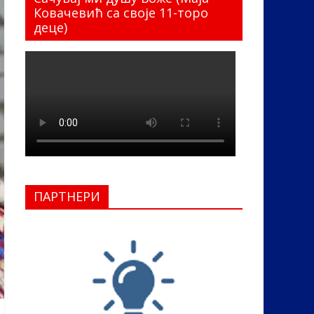
Ковачевић са своје 11-торо
деце)
ПАРТНЕРИ