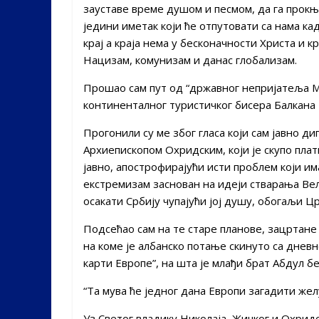
зауставе време душом и песмом, да га прокњи
једини иметак који ће отпутовати са нама ка
крај а краја нема у бесконачности Христа и 
Нацизам, комунизам и данас глобализам.
Прошао сам пут од “државног непријатеља М
континенталног туристичког бисера Балкана 
Прогонили су ме због гласа који сам јавно 
Архиепископом Охридским, који је скупо пла
јавно, апострофирајући исти проблем који им
екстремизам заснован на идеји стварања Вел
осакати Србију чупајући јој душу, обогаљи Ц
Подсећао сам на те старе планове, зацртане
на коме је албанско потање скинуто са дневн
карти Европе”, на шта је млађи брат Абдул б
“Та мува ће једног дана Европи загадити жел
Уз Светог владику Николаја, Жичког и Охридс