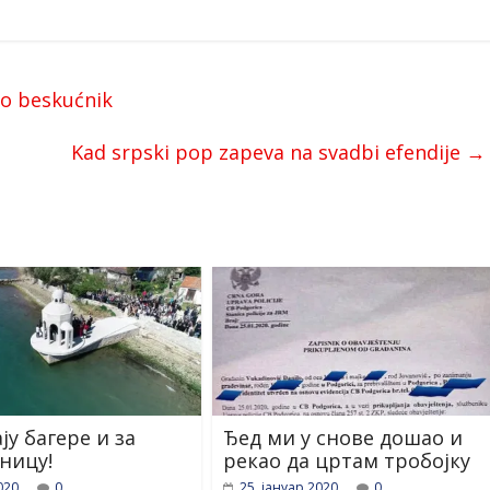
ao beskućnik
Kad srpski pop zapeva na svadbi efendije
→
ју багере и за
Ђед ми у снове дошао и
ницу!
рекао да цртам тробојку
020.
0
25. јануар 2020.
0