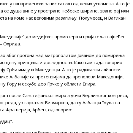
же у ванвременски запис саткан од лепих успомена. А то је
да се душа вине у простране небеске ширине, зване рај или
крста на коме нас вековима разапињу. Полумесец и Ватикан!
акедоније” до медијског промотера и пријатеља највећег
– Охрида.
дигао због прогона над митрополитом Јованом до помирења
тио цену принципа и доследности. Како сам тада говорио
ају Срби имају и Македонци. А то је радикални албански
ике Албаније са претензијама да преполови Македонији,
рну Гору и оскубе део Грчке у области Епира.
 још после Санстефанског мира а уочи Берлинског конгреса,
ог реда, уз сарказам Бизмарков, да су Албанци “мува на
ега Фрашерија, Арбен, одговорио:
удац”.
ког, а највише небеског, имамо исте корене, културно-