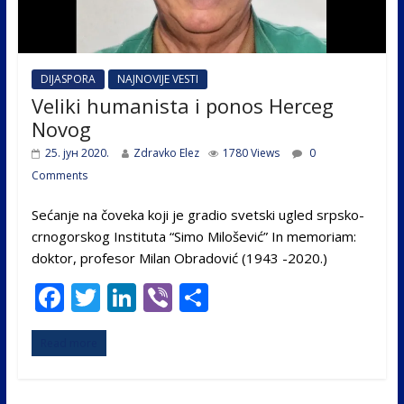
DIJASPORA
NAJNOVIJE VESTI
Veliki humanista i ponos Herceg
Novog
25. јун 2020.
Zdravko Elez
1780 Views
0
Comments
Sećanje na čoveka koji je gradio svetski ugled srpsko-
crnogorskog Instituta “Simo Milošević” In memoriam:
doktor, profesor Milan Obradović (1943 -2020.)
F
T
Li
Vi
S
ac
w
n
b
h
Read more
e
itt
k
er
ar
b
er
e
e