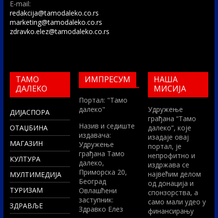
E-mail:
redakcija@tamodaleko.co.rs
marketing@tamodaleko.co.rs
zdravko.elez@tamodaleko.co.rs
ТАМО
ИМПРЕСУМ
НАША
ДАЛЕКО
МИСИЈА
Портал: "Тамо
далеко"
Удружење
ДИЈАСПОРА
грађана “Тамо
Назив и седиште
ОТАЏБИНА
далеко”, које
издавача:
изадаје овај
МАГАЗИН
Удружење
портал, је
грађана Тамо
непрофитно и
КУЛТУРА
далеко,
издржава се
Приморска 20,
највећим делом
МУЛТИМЕДИЈА
Београд
од донација и
ТУРИЗАМ
Овлашћени
спонзорства, а
заступник:
само мали удео у
ЗДРАВЉЕ
Здравко Елез
финансирању