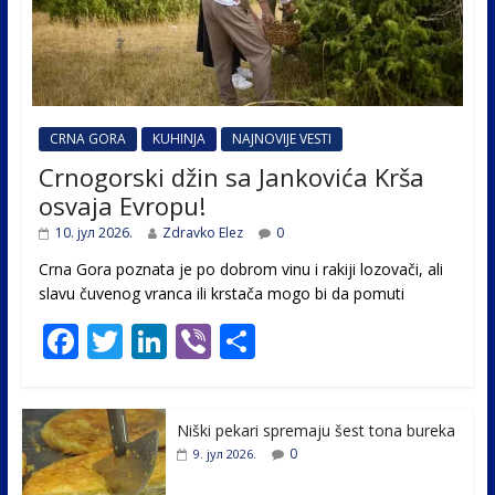
CRNA GORA
KUHINJA
NAJNOVIJE VESTI
Crnogorski džin sa Jankovića Krša
osvaja Evropu!
10. јул 2026.
Zdravko Elez
0
Crna Gora poznata je po dobrom vinu i rakiji lozovači, ali
slavu čuvenog vranca ili krstača mogo bi da pomuti
F
T
Li
Vi
S
ac
w
n
b
h
e
itt
k
er
ar
Niški pekari spremaju šest tona bureka
b
er
e
e
0
9. јул 2026.
o
dI