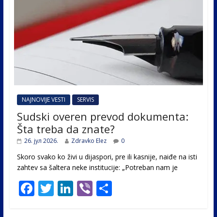
NAJNOVIJE VESTI
SERVIS
Sudski overen prevod dokumenta:
Šta treba da znate?
26. јул 2026.
Zdravko Elez
0
Skoro svako ko živi u dijaspori, pre ili kasnije, naiđe na isti
zahtev sa šaltera neke institucije: „Potreban nam je
F
T
Li
Vi
S
ac
w
n
b
h