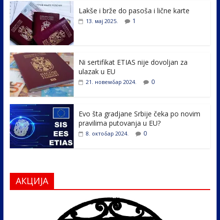
e
itt
k
er
ar
Lakše i brže do pasoša i lične karte
b
er
e
e
1
13. мај 2025.
o
dI
o
n
k
Ni sertifikat ETIAS nije dovoljan za
ulazak u EU
0
21. новембар 2024.
Evo šta gradjane Srbije čeka po novim
pravilima putovanja u EU?
0
8. октобар 2024.
АКЦИЈА