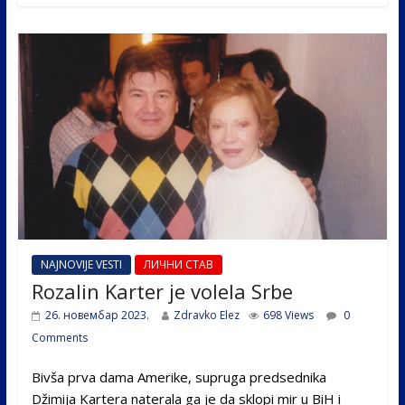
b
er
e
e
o
dI
o
n
k
NAJNOVIJE VESTI
ЛИЧНИ СТАВ
Rozalin Karter je volela Srbe
26. новембар 2023.
Zdravko Elez
698 Views
0
Comments
Bivša prva dama Amerike, supruga predsednika
Džimija Kartera naterala ga je da sklopi mir u BiH i