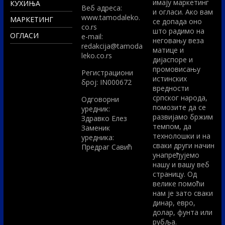
имају маркетинг
КУХИЊА
Вeб адреса:
и огласи. Ако вам
www.tamodaleko.
МАРКЕТИНГ
се допада оно
co.rs
што радимо на
ОГЛАСИ
e-mail:
неговању веза
redakcija@tamoda
матице и
leko.co.rs
дијаспоре и
промовисању
Регистрациони
истинских
број: IN000672
вредности
српског народа,
Одговорни
помозите да се
уредник:
развијамо бржим
Здравко Елез
темпом, да
Заменик
технолошки и на
уредника:
сваки други начин
Предраг Савић
унапређујемо
нашу и вашу веб
страницу. Од
велике помоћи
нам је зато сваки
динар, евро,
долар, фунта или
рубља.