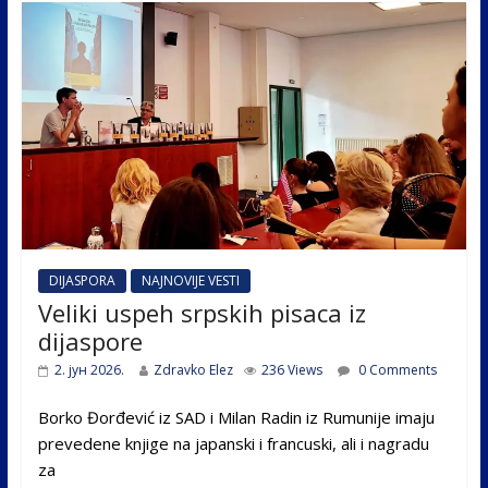
o
dI
o
n
k
DIJASPORA
NAJNOVIJE VESTI
Veliki uspeh srpskih pisaca iz
dijaspore
2. јун 2026.
Zdravko Elez
236 Views
0 Comments
Borko Đorđević iz SAD i Milan Radin iz Rumunije imaju
prevedene knjige na japanski i francuski, ali i nagradu
za