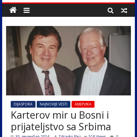
DIJASPORA
NAJNOVIJE VESTI
АМЕРИКА
Karterov mir u Bosni i
prijateljstvo sa Srbima
30. децембар 2024.
Zdravko Elez
518 Views
0