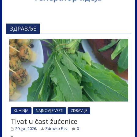
ЗДРАВЉЕ
KUHINJA
NAJNOVIJE VESTI
ZDRAVLJE
Tivat u čast žućenice
20. јун 2026.
Zdravko Elez
0