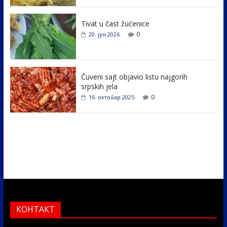
o
n
k
Tivat u čast žućenice
0
20. јун 2026.
Čuveni sajt objavio listu najgorih
srpskih jela
0
16. октобар 2025.
КОНТАКТ