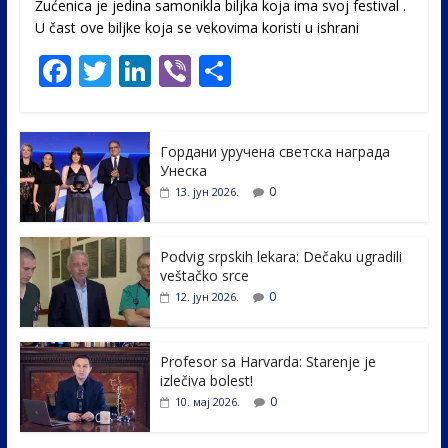
Žućenica je jedina samonikla biljka koja ima svoj festival .
U čast ovе biljke koja se vekovima koristi u ishrani
F
T
Li
Vi
S
ac
w
n
b
h
e
itt
k
er
ar
Гордани уручена светска награда
b
er
e
e
Унеска
o
dI
0
13. јун 2026.
o
n
k
Podvig srpskih lekara: Dečaku ugradili
veštačko srce
0
12. јун 2026.
Profesor sa Harvarda: Starenje je
izlečiva bolest!
0
10. мај 2026.