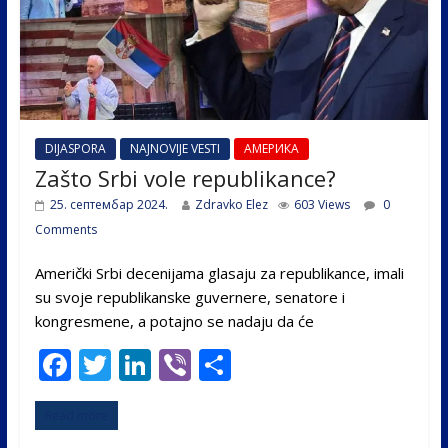
DIJASPORA
NAJNOVIJE VESTI
АМЕРИКА
Zašto Srbi vole republikance?
25. септембар 2024.
Zdravko Elez
603 Views
0
Comments
Američki Srbi decenijama glasaju za republikance, imali
su svoje republikanske guvernere, senatore i
kongresmene, a potajno se nadaju da će
F
T
Li
Vi
S
ac
w
n
b
h
Read more
e
itt
k
er
ar