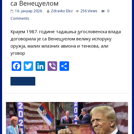
са Венецуелом
16. јануар 2026.
Zdravko Elez
256 Views
0
Comments
Крајем 1987. године тадашња југословенска влада
договорила је са Венецуелом велику испоруку
оружја, малих млазних авиона и тенкова, али
уговор
F
T
Li
Vi
S
ac
w
n
b
h
Read more
e
itt
k
er
ar
b
er
e
e
o
dI
o
n
k