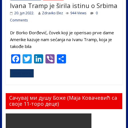
Ivana Tramp je širila istinu o Srbima
20. јул 2022.
Zdravko Elez
944 Views
0
Comments
Dr Borko Đorđević, čovek koji je operisao prve dame
Amerike kazuje nam sećanja na Ivanu Tramp, koja je
takođe bila
F
T
Li
Vi
S
ac
w
n
b
h
Read more
e
itt
k
er
ar
b
er
e
e
o
dI
Сачувај ми душу Боже (Маја Ковачевић са
o
n
своје 11-торо деце)
k