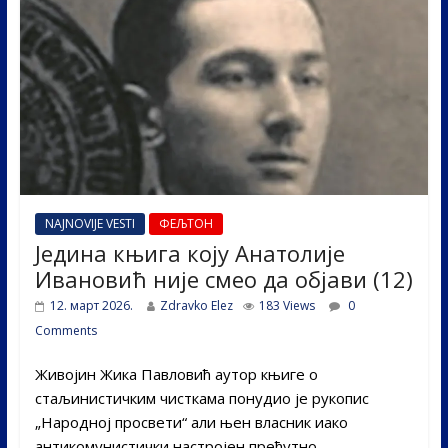
o
n
k
NAJNOVIJE VESTI
ФЕЉТОН
Једина књига коју Анатолије
Ивановић није смео да објави (12)
12. март 2026.
Zdravko Elez
183 Views
0
Comments
Живојин Жика Павловић аутор књиге о
стаљинистичким чисткама понудио је рукопис
„Народној просвети“ али њен власник иако
антикомунистички настројен прећутно