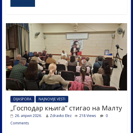
Read more
e
itt
k
er
ar
b
er
e
e
o
dI
o
n
k
DIJASPORA
NAJNOVIJE VESTI
„Господар књига“ стигао на Малту
26. април 2026.
Zdravko Elez
218 Views
0
Comments