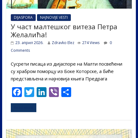
DIJASPORA
NAJNOVIJE VESTI
У част малтешког витеза Петра
Желалића!
23. април 2026.
Zdravko Elez
274 Views
0
Comments
Сусрети писаца из дијаспоре на Малти посвећени
су храбром поморцу из Боке Которске, а биће
представљена и најновија књига Предрага
F
T
Li
Vi
S
ac
w
n
b
h
Read more
e
itt
k
er
ar
b
er
e
e
o
dI