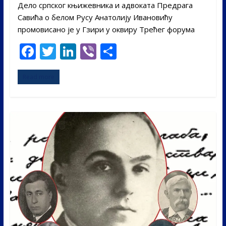
Дело српског књижевника и адвоката Предрага
Савића о белом Русу Анатолију Ивановићу
промовисано је у Гзири у оквиру Трећег форума
F
T
Li
Vi
S
ac
w
n
b
h
Read more
e
itt
k
er
ar
b
er
e
e
o
dI
o
n
k