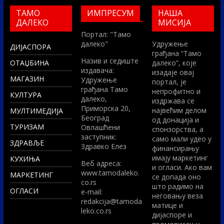
ТАМО
ИМПРЕСУМ
НАША
ДАЛЕКО
МИСИЈА
Портал: "Тамо
далеко"
Удружење
ДИЈАСПОРА
грађана “Тамо
Назив и седиште
ОТАЏБИНА
далеко”, које
издавача:
изадаје овај
МАГАЗИН
Удружење
портал, је
грађана Тамо
непрофитно и
КУЛТУРА
далеко,
издржава се
Приморска 20,
највећим делом
МУЛТИМЕДИЈА
Београд
од донација и
ТУРИЗАМ
Овлашћени
спонзорства, а
заступник:
само мали удео у
ЗДРАВЉЕ
Здравко Елез
финансирању
имају маркетинг
КУХИЊА
Вeб адреса:
и огласи. Ако вам
www.tamodaleko.
МАРКЕТИНГ
се допада оно
co.rs
што радимо на
ОГЛАСИ
e-mail:
неговању веза
redakcija@tamoda
матице и
leko.co.rs
дијаспоре и