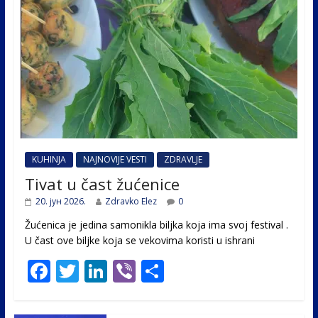
KUHINJA
NAJNOVIJE VESTI
ZDRAVLJE
Tivat u čast žućenice
20. јун 2026.
Zdravko Elez
0
Žućenica je jedina samonikla biljka koja ima svoj festival .
U čast ovе biljke koja se vekovima koristi u ishrani
F
T
Li
Vi
S
ac
w
n
b
h
e
itt
k
er
ar