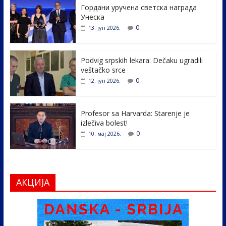
Гордани уручена светска награда
b
er
e
e
Унеска
o
dI
0
13. јун 2026.
o
n
k
Podvig srpskih lekara: Dečaku ugradili
veštačko srce
0
12. јун 2026.
Profesor sa Harvarda: Starenje je
izlečiva bolest!
0
10. мај 2026.
АКЦИЈА