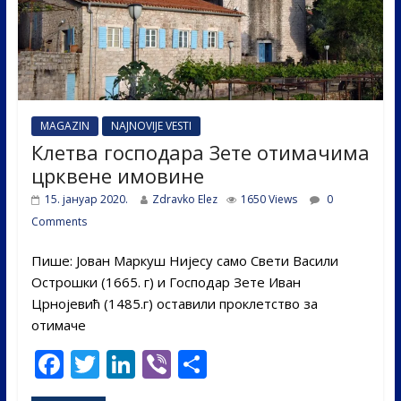
MAGAZIN
NAJNOVIJE VESTI
Клетва господара Зете отимачима
црквене имовине
15. јануар 2020.
Zdravko Elez
1650 Views
0
Comments
Пише: Јован Маркуш Нијесу само Свети Васили
Острошки (1665. г) и Господар Зете Иван
Црнојевић (1485.г) оставили проклетство за
отимаче
F
T
Li
Vi
S
ac
w
n
b
h