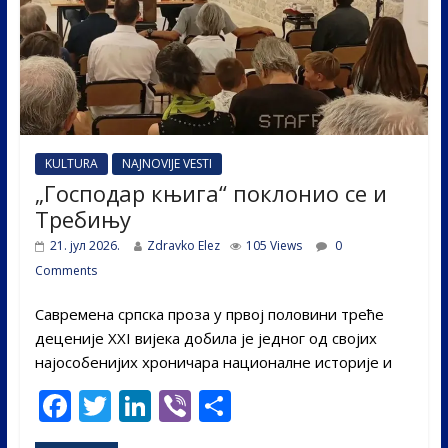
KULTURA
NAJNOVIJE VESTI
„Господар књига“ поклонио се и
Требињу
21. јул 2026.
Zdravko Elez
105 Views
0
Comments
Савремена српска проза у првој половини треће
деценије XXI вијека добила је једног од својих
најособенијих хроничара националне историје и
F
T
Li
Vi
S
ac
w
n
b
h