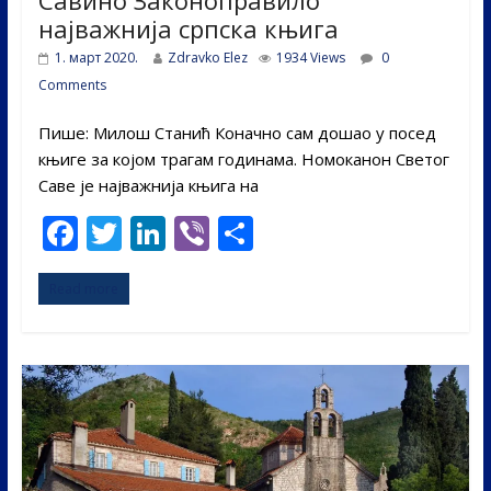
најважнија српска књига
1. март 2020.
Zdravko Elez
1934 Views
0
Comments
Пише: Милош Станић Коначно сам дошао у посед
књиге за којом трагам годинама. Номоканон Светог
Саве је најважнија књига на
F
T
Li
Vi
S
ac
w
n
b
h
Read more
e
itt
k
er
ar
b
er
e
e
o
dI
o
n
k