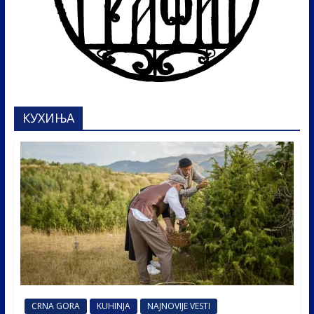
КУХИЊА
CRNA GORA
KUHINJA
NAJNOVIJE VESTI