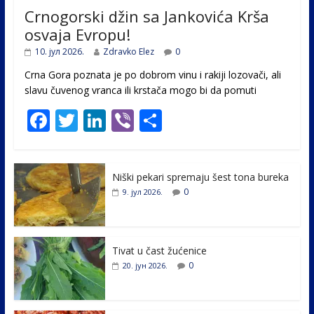
Crnogorski džin sa Jankovića Krša
osvaja Evropu!
10. јул 2026.
Zdravko Elez
0
Crna Gora poznata je po dobrom vinu i rakiji lozovači, ali
slavu čuvenog vranca ili krstača mogo bi da pomuti
F
T
Li
Vi
S
ac
w
n
b
h
e
itt
k
er
ar
Niški pekari spremaju šest tona bureka
b
er
e
e
0
9. јул 2026.
o
dI
o
n
k
Tivat u čast žućenice
0
20. јун 2026.