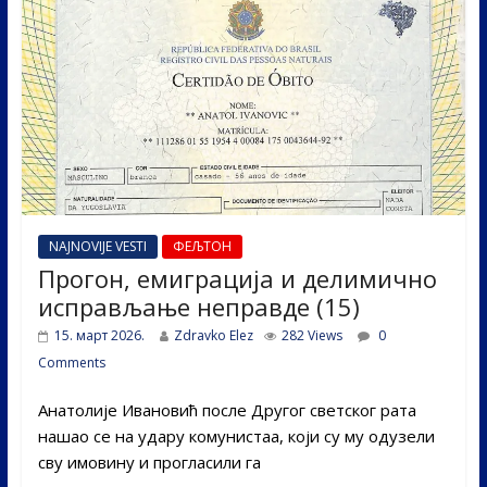
o
n
k
NAJNOVIJE VESTI
ФЕЉТОН
Прогон, емиграција и делимично
исправљање неправде (15)
15. март 2026.
Zdravko Elez
282 Views
0
Comments
Анатолије Ивановић после Другог светског рата
нашао се на удару комунистаа, који су му одузели
сву имовину и прогласили га