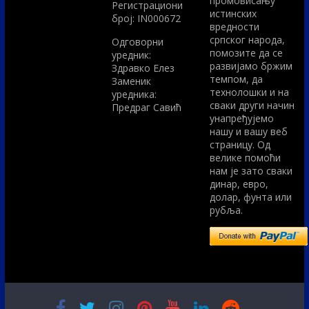
промовисању
Регистрациони
истинских
број: IN000672
вредности
српског народа,
Одговорни
помозите да се
уредник:
развијамо бржим
Здравко Елез
темпом, да
Заменик
технолошки и на
уредника:
сваки други начин
Предраг Савић
унапређујемо
нашу и вашу веб
страницу. Од
велике помоћи
нам је зато сваки
динар, евро,
долар, фунта или
рубља.