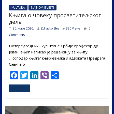
KULTURA
NAJNOVIJE VESTI
Књига о човеку просветитељског
дела
30. март 2026.
Zdravko Elez
320 Views
0
Comments
Потпредседник Скупштине Србије професор др
Јован Јањић написао је рецензију за књигу
„Господар књига“ књижевника и адвоката Предрага
Савића о
F
T
Li
Vi
S
ac
w
n
b
h
Read more
e
itt
k
er
ar
b
er
e
e
o
dI