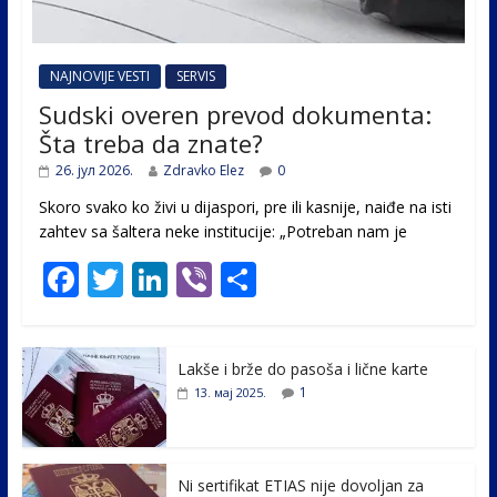
NAJNOVIJE VESTI
SERVIS
Sudski overen prevod dokumenta:
Šta treba da znate?
26. јул 2026.
Zdravko Elez
0
Skoro svako ko živi u dijaspori, pre ili kasnije, naiđe na isti
zahtev sa šaltera neke institucije: „Potreban nam je
F
T
Li
Vi
S
ac
w
n
b
h
e
itt
k
er
ar
Lakše i brže do pasoša i lične karte
b
er
e
e
1
13. мај 2025.
o
dI
o
n
k
Ni sertifikat ETIAS nije dovoljan za