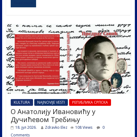
Read more
e
itt
k
er
ar
b
er
e
e
o
dI
o
n
k
KULTURA
NAJNOVIJE VESTI
РЕПУБЛИКА СРПСКА
О Анатолију Ивановићу у
Дучићевом Требињу
18. јул 2026.
Zdravko Elez
108 Views
0
Comments