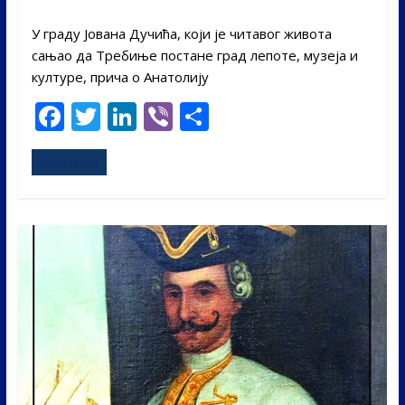
У граду Јована Дучића, који је читавог живота
сањао да Требиње постане град лепоте, музеја и
културе, прича о Анатолију
F
T
Li
Vi
S
ac
w
n
b
h
Read more
e
itt
k
er
ar
b
er
e
e
o
dI
o
n
k