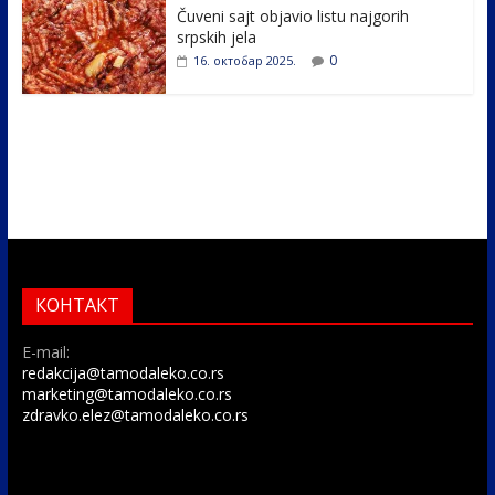
Čuveni sajt objavio listu najgorih
srpskih jela
0
16. октобар 2025.
КОНТАКТ
E-mail:
redakcija@tamodaleko.co.rs
marketing@tamodaleko.co.rs
zdravko.elez@tamodaleko.co.rs