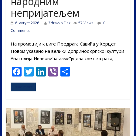
народним
непријатељем
6. август 2026.
Zdravko Elez
57 Views
0
Comments
На промоцији књиге Предрага Савића у Херцег
Новом указано на велики допринос српској култури
Анатолија Ивановића између два светска рата,
F
T
Li
Vi
S
ac
w
n
b
h
Read more
e
itt
k
er
ar
b
er
e
e
o
dI
o
n
k